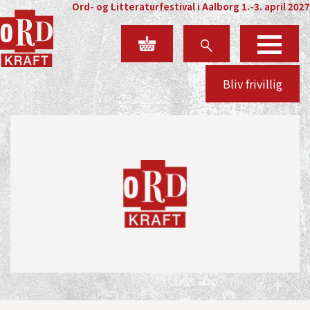
Ord- og Litteraturfestival i Aalborg 1.-3. april 2027
Bliv frivillig