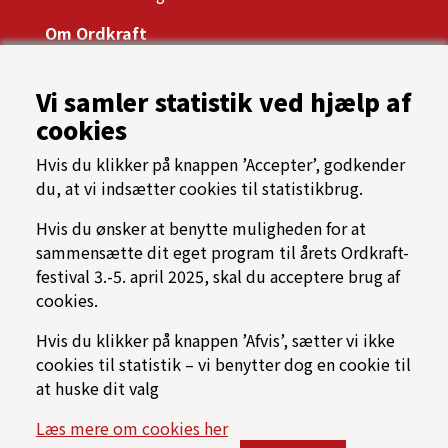
Om Ordkraft
Ordkrafts bestyrelse
Årsrapport, referater og vedtægter
Vi samler statistik ved hjælp af
Presse
cookies
Samarbejdspartnere
Tilgængelighed
Hvis du klikker på knappen ’Accepter’, godkender
Oftest stillede spørgsmål
du, at vi indsætter cookies til statistikbrug.
Cookiespolitik
Programarkiv
Hvis du ønsker at benytte muligheden for at
sammensætte dit eget program til årets Ordkraft-
→ Find vej til Nordkraft
festival 3.-5. april 2025, skal du acceptere brug af
⟳ Find rundt på Ordkraft
cookies.
Hvis du klikker på knappen ’Afvis’, sætter vi ikke
cookies til statistik – vi benytter dog en cookie til
at huske dit valg
Læs mere om cookies her